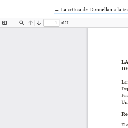
Volver a los detalles del artícu
←
La crítica de Donnellan a la teo