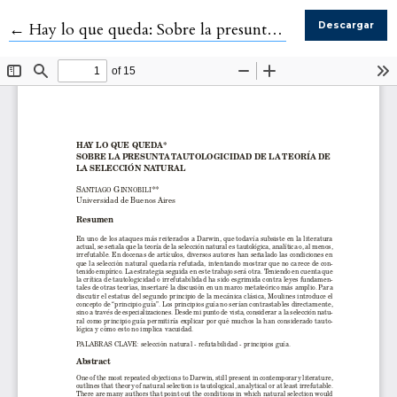
Volver a los detalles del artículo
←
Hay lo que queda: Sobre la presunta tautologicidad de la teoría de la selección natural
Descargar