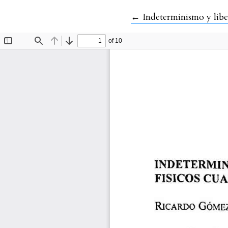
Volver a los detalles d
←
Indeterminismo y libe