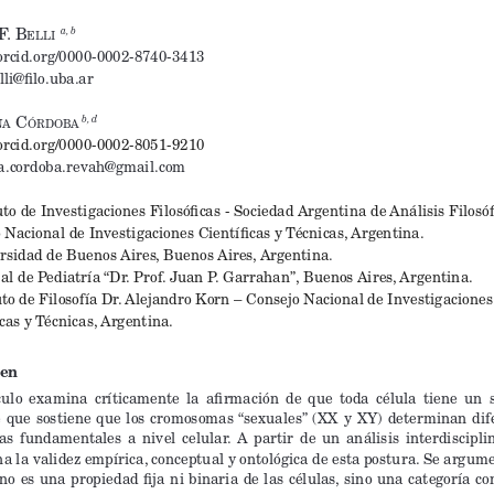
F. B
a, b
elli
/orcid.org/0000-0002-8740-3413
lli@filo.uba.ar
 c
b, d
na
órDoB
a
/orcid.org/0000-0002-8051-9210
a.cordoba.revah@gmail.com
uto de Investigaciones Filosóficas - Sociedad Argentina de Análisis Filosófi
 Nacional de Investigaciones Científicas y Técnicas, Argentina.
rsidad de Buenos Aires, Buenos Aires, Argentina
.
al de Pediatría “Dr. Prof. Juan P. Garrahan”, Buenos Aires, Argentina.
uto de Filosofía Dr. Alejandro Korn – Consejo Nacional de Investigaciones
icas y Técnicas, Argentina.
en
culo  examina  críticamente  la  afirmación  de  que  toda  célula  tiene  un  s
 que  sostiene  que  los  cromosomas  “sexuales”  (XX  y  XY)  determinan  dif
as  fundamentales  a  nivel  celular.  A  partir  de  un  análisis  interdisciplina
na la validez empírica, conceptual y ontológica de esta postura. Se argum
 no es una propiedad fija ni binaria de las células, sino una categoría co