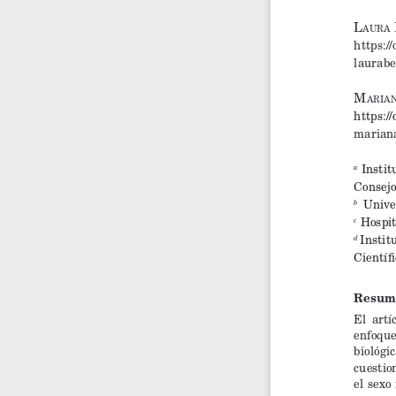
l
 
aura
https:/
laurabe
m
aria
https:/
marian
 Instit
a
Consejo
 Unive
b 
 Hospit
c
Instit
d 
Científ
Resum
El  artí
enfoque 
biológic
cuestio
el sexo