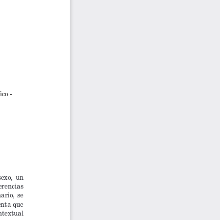
co - 
 
exo,  un  
erencias  
rio,  se  
enta que 
ntextual 