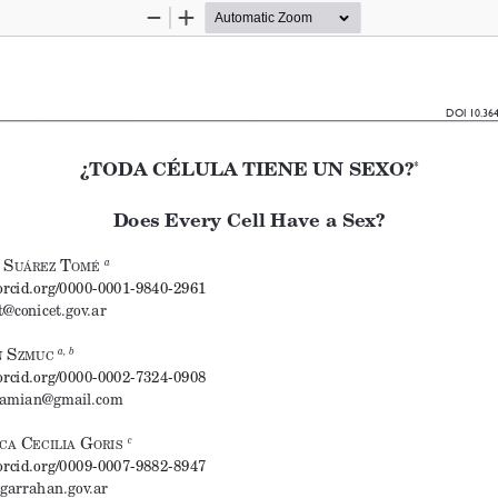
Zoom
Zoom
Out
In
DOI 10.364
¿TODA CÉLULA TIENE UN SEXO?
*
Does Every Cell Have a Sex?
 S
 T
a
uárez
omé
/orcid.org/0000-0001-9840-2961
t@conicet.gov.ar
 S
a, b
n
zmuc
/orcid.org/0000-0002-7324-0908
amian@gmail.com
 c
 G
c
ca
ecilia
oriS
/orcid.org/0009-0007-9882-8947
garrahan.gov.ar