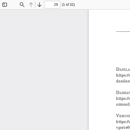
(1 of 32)
Toggle
Find
Previous
Next
Sidebar
D
anila
https:/
danilas
D
amiá
https:/
szmucd
V
eróni
https:/
vgoris@