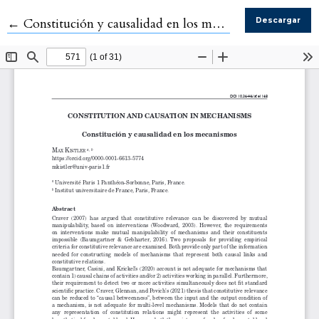
Volver a los detalles del artículo
←
Constitución y causalidad en los mecanismos
Descargar