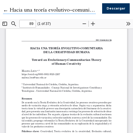
Volver a los detalles del artículo
←
Hacia una teoría evolutivo-comunitaria de la creatividad humana
Descargar