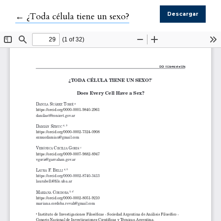
Volver a los detalles del artículo
←
¿Toda célula tiene un sexo?
Descargar