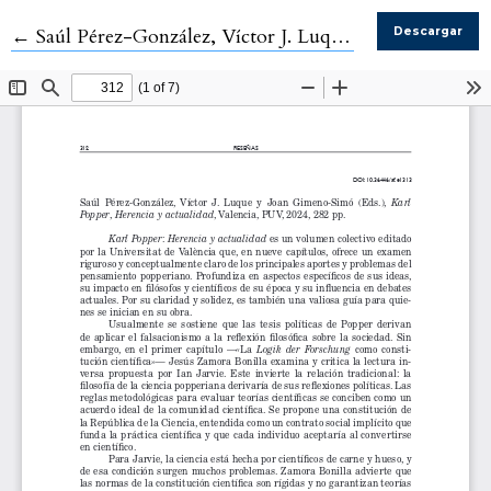
Volver a los detalles del artículo
←
Saúl Pérez-González, Víctor J. Luque y Joan Gimeno-Simó (Eds.), Karl Popper, Herencia y actualidad, Valencia, PUV, 2024, 282 pp.
Descargar