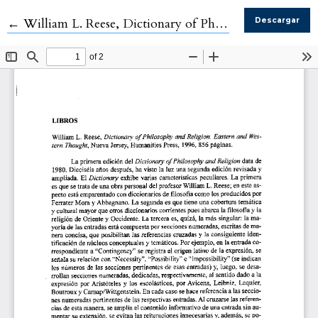
Volver a los detalles del artículo
←
William L. Reese, Dictionary of Philosophy and Religion. Eastern and Western Thought, Nueva Jersey, Humanities Press, 1996, 856 p.
Descargar