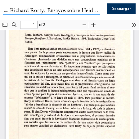
Volver a los detalles del artículo
←
Richard Rorty, Ensayos sobre Heidegger y otros pensadores contemporáneos. Ensayos filosóficos 2, Barcelona, Paidós Básica, 1993.
Descargar