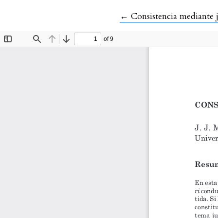
Volver a los detalles del
←
Consistencia mediante 