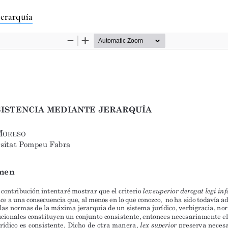
 artículo
jerarquía