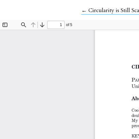
Volver a los detalles 
←
Circularity is Still Sc