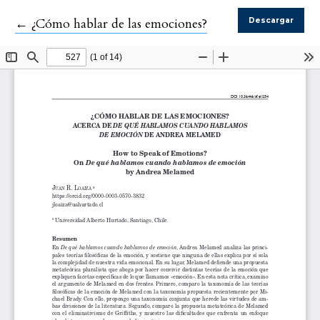
Volver a los detalles del artículo
←
¿Cómo hablar de las emociones?
Descargar