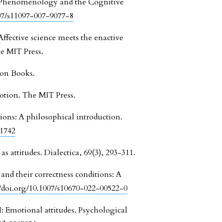
l. Phenomenology and the Cognitive
007/s11097-007-9077-8
Affective science meets the enactive
he MIT Press.
von Books.
motion. The MIT Press.
ions: A philosophical introduction.
21742
s attitudes. Dialectica, 69(3), 293-311.
and their correctness conditions: A
//doi.org/10.1007/s10670-022-00522-0
I: Emotional attitudes. Psychological