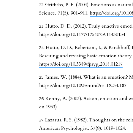
Griffiths, P. E. (2004). Emotions as natur
Science, 71(5), 901-911.
https://doi.org/10.1
Hutto, D. D. (2012). Truly enactive emot
https://doi.org/10.1177/1754073911430134
Hutto, D. D., Robertson, I., & Kirchhoff,
Rescuing and revising basic emotion theory.
https://doi.org/10.3389/fpsyg.2018.01217
James, W. (1884). What is an emotion? Mi
https://doi.org/10.1093/mind/os-IX.34.188
Kenny, A. (2003). Action, emotion and wi
en 1963)
Lazarus, R. S. (1982). Thoughts on the r
American Psychologist, 37(9), 1019-1024.