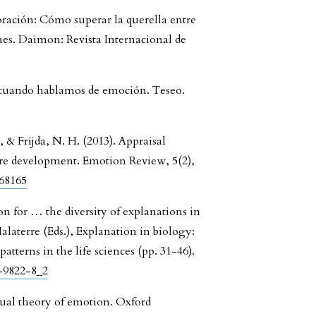
oración: Cómo superar la querella entre
nes. Daimon: Revista Internacional de
 cuando hablamos de emoción. Teseo.
, & Frijda, N. H. (2013). Appraisal
ture development. Emotion Review, 5(2),
468165
on for … the diversity of explanations in
Malaterre (Eds.), Explanation in biology:
atterns in the life sciences (pp. 31-46).
7-9822-8_2
eptual theory of emotion. Oxford