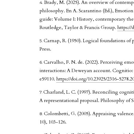
Brady, M. (2025). An overview of contemp
philosophy. En A. Scarantino (Ed.), Emotio
guide: Volume I: History, contemporary theo
Routledge, Taylor & Francis Group.
https:/
Carnap, R. (1950). Logical foundations of 
Press.
Carvalho, F. N. de. (2022). Perceiving emo
interactions: A Deweyan account. Cognitio: R
e59110.
https://doi.org/10.23925/2316-5278.2
Charland, L. C. (1997). Reconciling cognit
A representational proposal. Philosophy of S
Colombetti, G. (2005). Appraising valence.
10), 103-126.