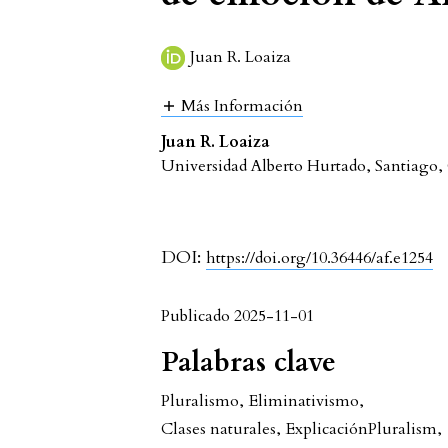
Juan R. Loaiza
Más Información
Juan R. Loaiza
Universidad Alberto Hurtado, Santiago, 
DOI:
https://doi.org/10.36446/af.e1254
Publicado 2025-11-01
Palabras clave
Pluralismo
,
Eliminativismo
,
Clases naturales
,
Explicación
Pluralism
,