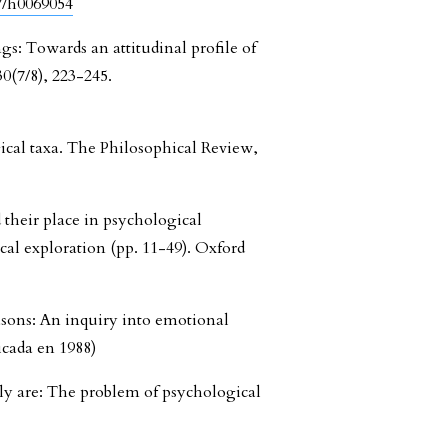
37/h0069054
gs: Towards an attitudinal profile of
0(7/8), 223-245.
gical taxa. The Philosophical Review,
 their place in psychological
al exploration (pp. 11-49). Oxford
asons: An inquiry into emotional
icada en 1988)
lly are: The problem of psychological