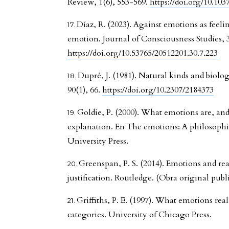
Review, 1(6), 553-569.
https://doi.org/10.10
Díaz, R. (2023). Against emotions as feelin
emotion. Journal of Consciousness Studies, 3
https://doi.org/10.53765/20512201.30.7.223
Dupré, J. (1981). Natural kinds and biolo
90(1), 66.
https://doi.org/10.2307/2184373
Goldie, P. (2000). What emotions are, and
explanation. En The emotions: A philosophic
University Press.
Greenspan, P. S. (2014). Emotions and re
justification. Routledge. (Obra original publ
Griffiths, P. E. (1997). What emotions rea
categories. University of Chicago Press.