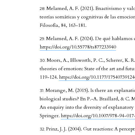
Melamed, A. F. (2021). Enactivismo y val
teorías somáticas y cognitivas de las emocio
Filosofía, 84, 163-181.
Melamed, A. F. (2024). De qué hablamos
https://doi.org/10.55778/ts877233940
Moors, A., Ellsworth, P. C., Scherer, K. R.
theories of emotion: State of the art and fu
119-124.
https://doi.org/10.1177/1754073912
Morange, M. (2015). Is there an explanati
biological studies? En P.-A. Braillard, & C. 
An enquiry into the diversity of explanatory p
Springer.
https://doi.org/10.1007/978-94-01
Prinz, J. J. (2004). Gut reactions: A perc