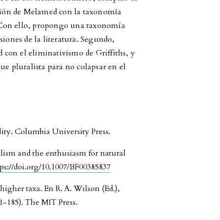
moción de Melamed con la taxonomía
 Con ello, propongo una taxonomía
siones de la literatura. Segundo,
con el eliminativismo de Griffiths, y
ue pluralista para no colapsar en el
ity. Columbia University Press.
alism and the enthusiasm for natural
tps://doi.org/10.1007/BF00385837
higher taxa. En R. A. Wilson (Ed.),
41-185). The MIT Press.