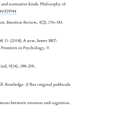
al and normative kinds. Philosophy of
086/425944
ion. Emotion Review, 4(2), 176-181.
 M. D. (2018). A new, better BET:
 Frontiers in Psychology, 9.
nd, 9(34), 188-205.
ll. Routledge. (Obra original publicada
elations between emotion and cognition.