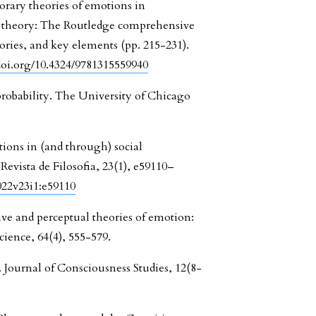
orary theories of emotions in
n theory: The Routledge comprehensive
ries, and key elements (pp. 215-231).
/doi.org/10.4324/9781315559940
probability. The University of Chicago
tions in (and through) social
evista de Filosofia, 23(1), e59110–
022v23i1:e59110
ive and perceptual theories of emotion:
cience, 64(4), 555-579.
 Journal of Consciousness Studies, 12(8-