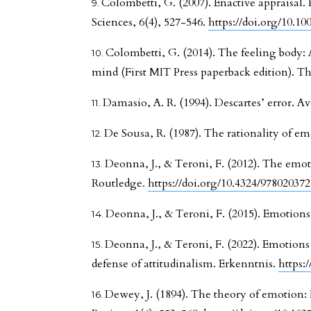
Colombetti, G. (2007). Enactive appraisa
Sciences, 6(4), 527-546.
https://doi.org/10.1
Colombetti, G. (2014). The feeling body: 
mind (First MIT Press paperback edition). T
Damasio, A. R. (1994). Descartes’ error. A
De Sousa, R. (1987). The rationality of e
Deonna, J., & Teroni, F. (2012). The emot
Routledge.
https://doi.org/10.4324/97802037
Deonna, J., & Teroni, F. (2015). Emotions a
Deonna, J., & Teroni, F. (2022). Emotions 
defense of attitudinalism. Erkenntnis.
https:
Dewey, J. (1894). The theory of emotion: 