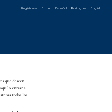
Registrarse
Entrar
Español
Portugues
English
res que deseen
aquí
o entrar a
istema todos los