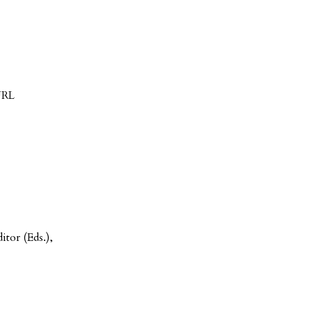
URL
itor (Eds.),