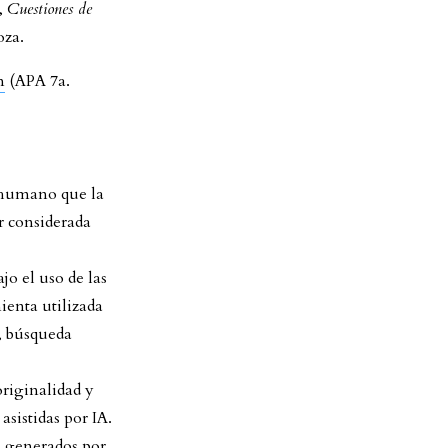
),
Cuestiones de
oza.
n
(APA 7a.
r humano que la
r considerada
jo el uso de las
ienta utilizada
n, búsqueda
originalidad y
asistidas por IA.
os generados por