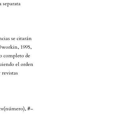
a separata
cias se citarán
(Dworkin, 1995,
ado completo de
guiendo el orden
 revistas
en
(número), #–