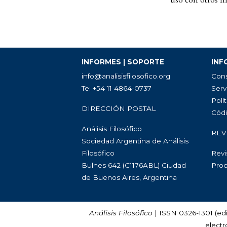
uso con otros fi
INFORMES | SOPORTE
INF
info@analisisfilosofico.org
Cons
Te: +54 11 4864-0737
Serv
Polít
DIRECCIÓN POSTAL
Códi
Análisis Filosófico
REV
Sociedad Argentina de Análisis
Filosófico
Revi
Bulnes 642 (C1176ABL) Ciudad
Proc
de Buenos Aires, Argentina
Análisis Filosófico
| ISSN 0326-1301 (edi
electr