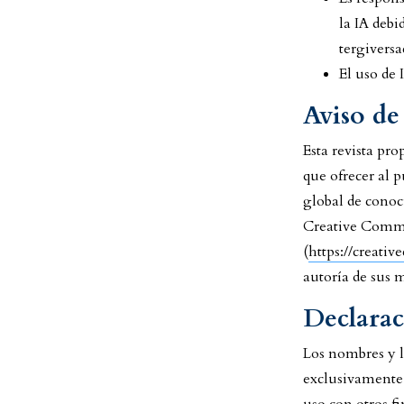
la IA debi
tergiversa
El uso de 
Aviso de
Esta revista pr
que ofrecer al 
global de conoc
Creative Commo
(
https://creati
autoría de sus 
Declarac
Los nombres y la
exclusivamente p