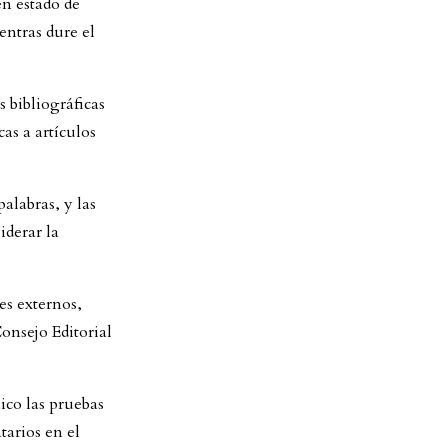
en estado de
ientras dure el
s bibliográficas
as a artículos
palabras, y las
iderar la
es externos,
Consejo Editorial
ico las pruebas
arios en el