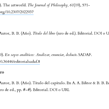
). The artworld.
The Journal of Philosophy, 61
(19), 571-
.org/10.2307/2022937
 Autor, B. B. (Año).
Título del libro
(nro de ed.). Editorial. DOI o 
0).
En sayos analíticos: Analizar, enunciar, deducir
.
SADAF.
10.36446/editorialsadaf.8
bro
Autor, B. B. (Año). Título del capítulo. En A. A. Editor & B. B. Ed
ro de ed., pp. #–#). Editorial. DOI o URL