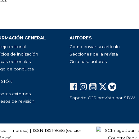
nes.
ORMACIÓN GENERAL
AUTORES
ejo editorial
Cómo enviar un artículo
icios de indización
Secciones de la revista
icas editoriales
Guía para autores
go de conducta
ISIÓN
sores externos
Soporte OJS provisto por SDW
esos de revisión
ción impresa) | ISSN 1851-9636 (edición
ónica)