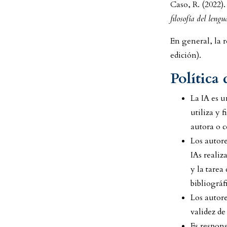
Caso, R. (2022).
filosofía del leng
En general, la r
edición).
Política
La IA es u
utiliza y 
autora o c
Los autore
IAs realiz
y la tarea
bibliográfi
Los autore
validez de
Es respons