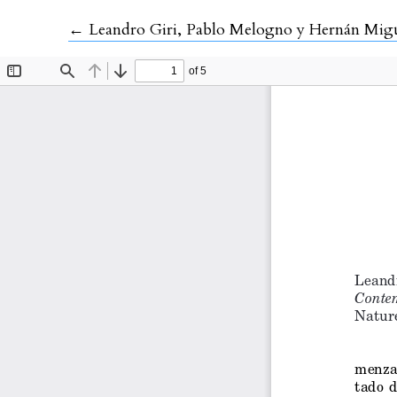
Volver a los detalles del artículo
←
Leandro Giri, Pablo Melogno y Hernán Miguel, Perspectives on