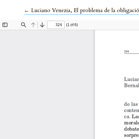
Volver a los detalles del artículo
←
Luciano Venezia, El problema de la obligación 