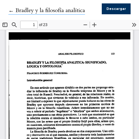
Volver a los detalles del artículo
←
Bradley y la filosofía analítica
Descargar