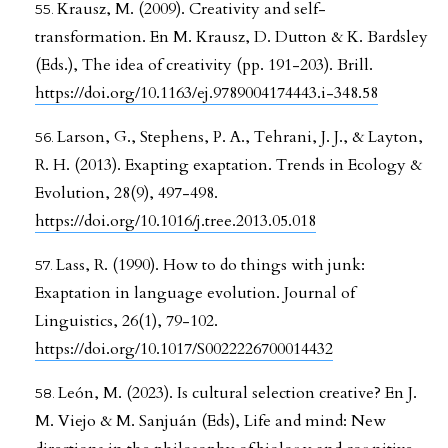
Krausz, M. (2009). Creativity and self-
transformation. En M. Krausz, D. Dutton & K. Bardsley
(Eds.), The idea of creativity (pp. 191-203). Brill.
https://doi.org/10.1163/ej.9789004174443.i-348.58
Larson, G., Stephens, P. A., Tehrani, J. J., & Layton,
R. H. (2013). Exapting exaptation. Trends in Ecology &
Evolution, 28(9), 497-498.
https://doi.org/10.1016/j.tree.2013.05.018
Lass, R. (1990). How to do things with junk:
Exaptation in language evolution. Journal of
Linguistics, 26(1), 79-102.
https://doi.org/10.1017/S0022226700014432
León, M. (2023). Is cultural selection creative? En J.
M. Viejo & M. Sanjuán (Eds), Life and mind: New