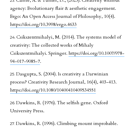
Currie, A. & Turner, D., (2023). Creativity without
agency: Evolutionary flair & aesthetic engagement.
Ergo: An Open Access Journal of Philosophy, 10(4).
https://doi.org/10.3998/ergo.4633
Csikszentmihalyi, M. (2014). The systems model of
creativity: The collected works of Mihaly
Csikszentmihalyi. Springer.
https://doi.org/10.1007/978-
94-017-9085-7
.
Dasgupta, S. (2004). Is creativity a Darwinian
process? Creativity Research Journal, 16(4), 403-413.
https://doi.org/10.1080/10400410409534551
Dawkins, R. (1976). The selfish gene. Oxford
University Press.
Dawkins, R. (1996). Climbing mount improbable.