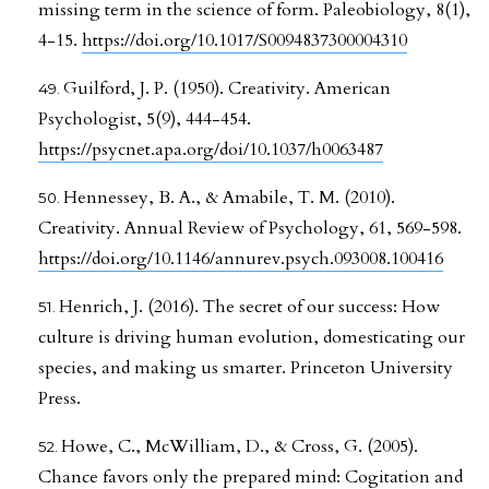
missing term in the science of form. Paleobiology, 8(1),
4-15.
https://doi.org/10.1017/S0094837300004310
Guilford, J. P. (1950). Creativity. American
Psychologist, 5(9), 444-454.
https://psycnet.apa.org/doi/10.1037/h0063487
Hennessey, B. A., & Amabile, T. M. (2010).
Creativity. Annual Review of Psychology, 61, 569-598.
https://doi.org/10.1146/annurev.psych.093008.100416
Henrich, J. (2016). The secret of our success: How
culture is driving human evolution, domesticating our
species, and making us smarter. Princeton University
Press.
Howe, C., McWilliam, D., & Cross, G. (2005).
Chance favors only the prepared mind: Cogitation and