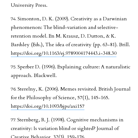
University Press.
Simonton, D. K. (2009). Creativity as a Darwinian
phenomenon: The blind-variation and selective-
retention model. En M. Krausz, D. Dutton, & K.
Bardsley (Eds.), The idea of creativity (pp. 63-81). Brill.
https://doi.org/10.1163/ej.9789004174443.i-348.30
Sperber D. (1996). Explaining culture: A naturalistic
approach. Blackwell.
Sterelny, K. (2006). Memes revisited. British Journal
for the Philosophy of Science, 57(1), 145-165.
https://doi.org/10.1093/bjps/axi157
Sternberg, R. J. (1998). Cognitive mechanisms in
creativity: Is variation blind or sighted? Journal of
Creative Behavior, 32(3), 159-176.