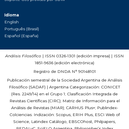
Idioma
English
Português (Brasil)
Español (España)
Análisis Filosófico
| ISSN 0326-1301 (edición impresa) | ISSN
1851-9636 (edición electrónica)
Registro de DNDA N° 90148101
Publicación semestral de la Sociedad Argentina de Análisis
Filosófico (
SADAF
) | Argentina Categorización: CONICET
(Res. 2249/14) en el Grupo 1; Clasificación Integrada de
Revistas Científicas (CIRC); Matriz de Información para el
Análisis de Revistas (MIAR); CARHUS Plus+; Publindex-
Colciencias. Indización: Scopus, ERIH Plus, ESCI Web of
Science, Latindex Catálogo, EBSCOhost, Philpapers,
REDALyC, SciELO Argentina, Philosopher’s Index