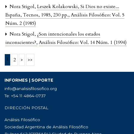
Nora Stigol,
Leszek Kolakowski, Si Dios no existe...
España, Tecnos, 1985, 230 pp.
,
Análisis Filosófico: Vol. 5
Núm. 2 (1985)
Nora Stigol,
¿Son intencionales los estados
inconscientes?
,
Análisis Filosófico: Vol. 14 Núm. 1 (1994)
1
2
>
>>
INFORMES | SOPORTE
info@analisisfilosofico.org
Te: +54 11 4864-0737
DIRECCIÓN POSTAL
Análisis Filosófico
Sociedad Argentina de Análisis Filosófico
Bulnes 642 (C1176ABL) Ciudad de Buenos Aires,