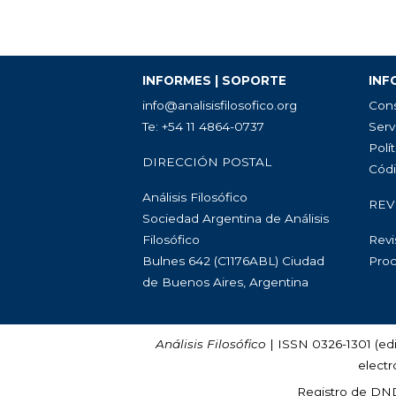
INFORMES | SOPORTE
INF
info@analisisfilosofico.org
Cons
Te: +54 11 4864-0737
Serv
Polít
DIRECCIÓN POSTAL
Códi
Análisis Filosófico
REV
Sociedad Argentina de Análisis
Filosófico
Revi
Bulnes 642 (C1176ABL) Ciudad
Proc
de Buenos Aires, Argentina
Análisis Filosófico
| ISSN 0326-1301 (edi
electr
Registro de DN