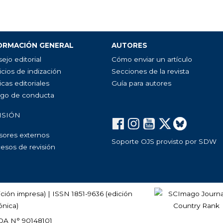
ORMACIÓN GENERAL
AUTORES
ejo editorial
Cómo enviar un artículo
icios de indización
Secciones de la revista
icas editoriales
Guía para autores
go de conducta
ISIÓN
sores externos
Soporte OJS provisto por SDW
esos de revisión
ción impresa) | ISSN 1851-9636 (edición
ónica)
DA N° 90148101