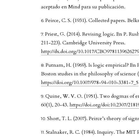
aceptado en Mind para su publicación.
Peirce, C. S. (1931). Collected papers. Bel
Priest, G. (2014). Revising logic. En P. Rus
211-223). Cambridge University Press.
http://dx.doi.org/10.1017/CBO9781139626279
Putnam, H. (1969). Is logic empirical? En
Boston studies in the philosophy of science (
https://doi.org/10.1007/978-94-010-3381-7_5
Quine, W. V. O. (1951). Two dogmas of e
60(1), 20-43.
https://doi.org/doi:10.2307/2181
Short, T. L. (2007). Peirce’s theory of sig
Stalnaker, R. C. (1984). Inquiry. The MIT P