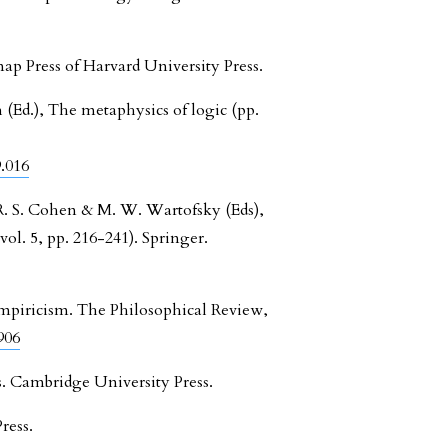
knap Press of Harvard University Press.
h (Ed.), The metaphysics of logic (pp.
.016
 R. S. Cohen & M. W. Wartofsky (Eds),
vol. 5, pp. 216-241). Springer.
mpiricism. The Philosophical Review,
906
ns. Cambridge University Press.
ress.