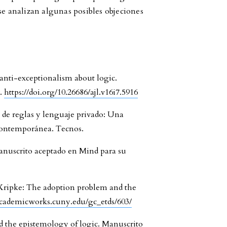
se analizan algunas posibles objeciones
anti-exceptionalism about logic.
9.
https://doi.org/10.26686/ajl.v16i7.5916
o de reglas y lenguaje privado: Una
Contemporánea. Tecnos.
Manuscrito aceptado en Mind para su
o Kripke: The adoption problem and the
/academicworks.cuny.edu/gc_etds/603/
d the epistemology of logic. Manuscrito