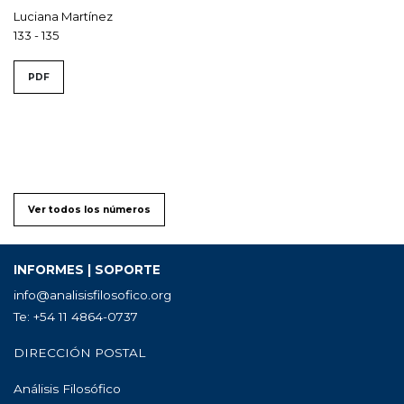
Luciana Martínez
133 - 135
PDF
Ver todos los números
INFORMES | SOPORTE
info@analisisfilosofico.org
Te: +54 11 4864-0737
DIRECCIÓN POSTAL
Análisis Filosófico