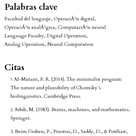
Palabras clave
Facultad del lenguaje
,
OperaciÃ³n digital
,
OperaciÃ³n analÃ³gica
,
ComputaciÃ³n neural
Language Faculty
,
Digital Operation
,
Analog Operation
,
Neural Computation
Citas
Al-Mutairi, F. R. (2014). The minimalist program:
The nature and plausibility of Chomsky´s
biolinguisitics. Cambridge Press.
Arbib, M. (1983). Brains, machines, and mathematics.
Springer.
Beim Graben, P., Pinotsis, D., Saddy, D., & Potthast,