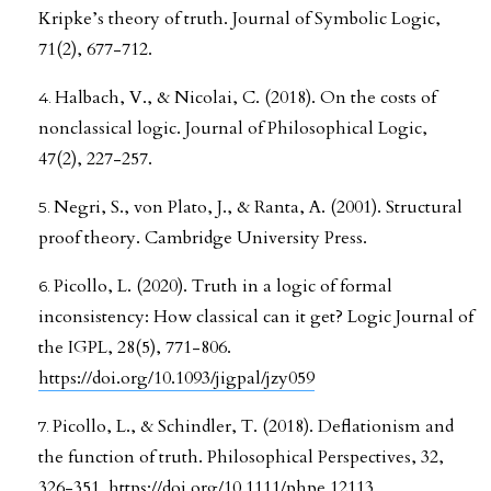
Kripke’s theory of truth. Journal of Symbolic Logic,
71(2), 677-712.
Halbach, V., & Nicolai, C. (2018). On the costs of
nonclassical logic. Journal of Philosophical Logic,
47(2), 227-257.
Negri, S., von Plato, J., & Ranta, A. (2001). Structural
proof theory. Cambridge University Press.
Picollo, L. (2020). Truth in a logic of formal
inconsistency: How classical can it get? Logic Journal of
the IGPL, 28(5), 771-806.
https://doi.org/10.1093/jigpal/jzy059
Picollo, L., & Schindler, T. (2018). Deflationism and
the function of truth. Philosophical Perspectives, 32,
326-351.
https://doi.org/10.1111/phpe.12113