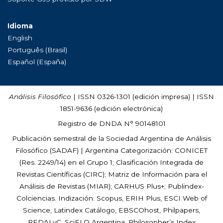
Idioma
English
Português (Brasil)
Español (España)
Análisis Filosófico
| ISSN 0326-1301 (edición impresa) | ISSN
1851-9636 (edición electrónica)
Registro de DNDA N° 90148101
Publicación semestral de la Sociedad Argentina de Análisis
Filosófico (
SADAF
) | Argentina Categorización: CONICET
(Res. 2249/14) en el Grupo 1; Clasificación Integrada de
Revistas Científicas (CIRC); Matriz de Información para el
Análisis de Revistas (MIAR); CARHUS Plus+; Publindex-
Colciencias. Indización: Scopus, ERIH Plus, ESCI Web of
Science, Latindex Catálogo, EBSCOhost, Philpapers,
REDALyC, SciELO Argentina, Philosopher’s Index