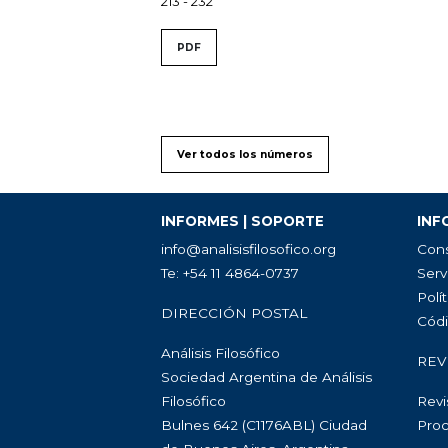
213 - 232
PDF
Ver todos los números
INFORMES | SOPORTE
INF
info@analisisfilosofico.org
Cons
Te: +54 11 4864-0737
Serv
Polít
DIRECCIÓN POSTAL
Códi
Análisis Filosófico
REV
Sociedad Argentina de Análisis
Filosófico
Revi
Bulnes 642 (C1176ABL) Ciudad
Proc