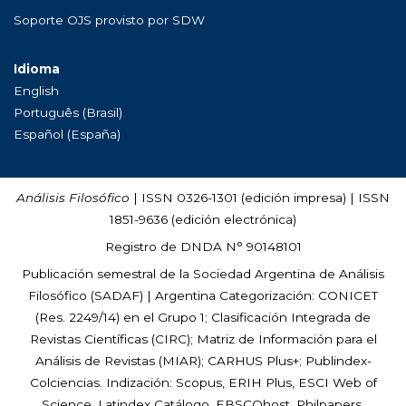
Soporte OJS provisto por SDW
Idioma
English
Português (Brasil)
Español (España)
Análisis Filosófico
| ISSN 0326-1301 (edición impresa) | ISSN
1851-9636 (edición electrónica)
Registro de DNDA N° 90148101
Publicación semestral de la Sociedad Argentina de Análisis
Filosófico (
SADAF
) | Argentina Categorización: CONICET
(Res. 2249/14) en el Grupo 1; Clasificación Integrada de
Revistas Científicas (CIRC); Matriz de Información para el
Análisis de Revistas (MIAR); CARHUS Plus+; Publindex-
Colciencias. Indización: Scopus, ERIH Plus, ESCI Web of
Science, Latindex Catálogo, EBSCOhost, Philpapers,