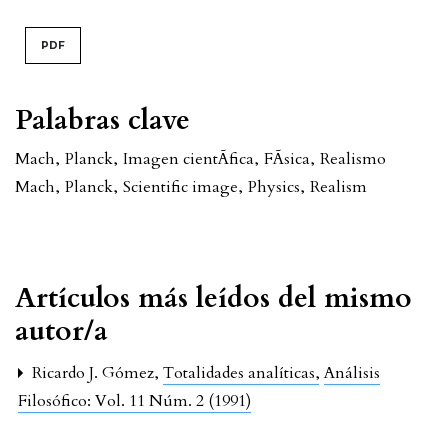
PDF
Palabras clave
Mach
,
Planck
,
Imagen cientÃ­fica
,
FÃ­sica
,
Realismo
Mach
,
Planck
,
Scientific image
,
Physics
,
Realism
Artículos más leídos del mismo
autor/a
Ricardo J. Gómez,
Totalidades analíticas
,
Análisis
Filosófico: Vol. 11 Núm. 2 (1991)