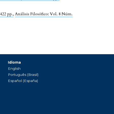
 422 pp.
,
Análisis Filosófico: Vol. 8 Núm.
Idioma
English
Português (Brasil)
Español (España)