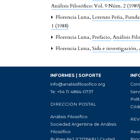
Análisis Filosófico: Vol. 9 Núm. 2 (1989
Florencia Luna,
Lorenzo Peña, Fundam
1 (1988)
Florencia Luna,
Prefacio
,
Análisis Fil
Florencia Luna,
Sida e investigación
,
INFORMES | SOPORTE
INF
info@analisisfilosofico.org
Cons
Te: +54 11 4864-0737
Serv
Polít
DIRECCIÓN POSTAL
Códi
Análisis Filosófico
REV
Sociedad Argentina de Análisis
Filosófico
Revi
Bulnes 642 (C1176ABL) Ciudad
Proc