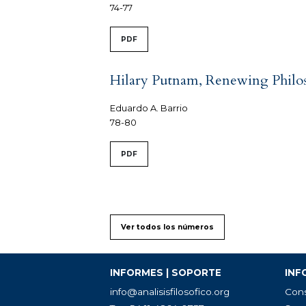
74-77
PDF
Hilary Putnam, Renewing Philoso
Eduardo A. Barrio
78-80
PDF
Ver todos los números
INFORMES | SOPORTE
INF
info@analisisfilosofico.org
Cons