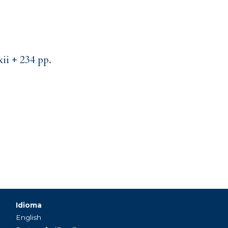
ii + 234 pp.
Idioma
English