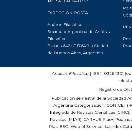
Te: +54 11 4864-0737
Serv
Polít
DIRECCIÓN POSTAL
Códi
Análisis Filosófico
REV
Sociedad Argentina de Análisis
Filosófico
Revi
Bulnes 642 (C1176ABL) Ciudad
Proc
de Buenos Aires, Argentina
Análisis Filosófico
| ISSN 0326-1301 (edi
electr
Registro de DN
Publicación semestral de la Sociedad Arg
Argentina Categorización: CONICET (Res
Integrada de Revistas Científicas (CIRC);
Revistas (MIAR); CARHUS Plus+; Publinde
Plus, ESCI Web of Science, Latindex Ca