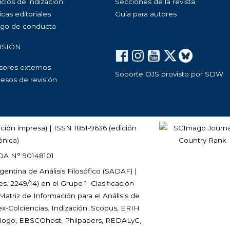
icios de indización
Secciones de la revista
icas editoriales
Guía para autores
go de conducta
ISIÓN
sores externos
Soporte OJS provisto por SDW
esos de revisión
ción impresa) | ISSN 1851-9636 (edición
ónica)
DA N° 90148101
entina de Análisis Filosófico (
SADAF
) |
. 2249/14) en el Grupo 1; Clasificación
 Matriz de Información para el Análisis de
x-Colciencias. Indización: Scopus, ERIH
tálogo, EBSCOhost, Philpapers, REDALyC,