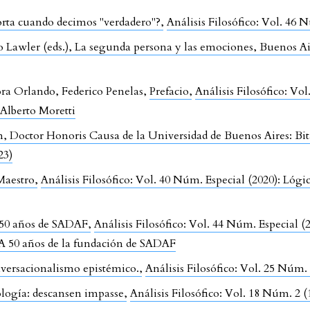
orta cuando decimos "verdadero"?
,
Análisis Filosófico: Vol. 46 
 Lawler (eds.), La segunda persona y las emociones, Buenos Ai
ora Orlando, Federico Penelas,
Prefacio
,
Análisis Filosófico: Vo
Alberto Moretti
Doctor Honoris Causa de la Universidad de Buenos Aires: Bitáco
23)
 Maestro
,
Análisis Filosófico: Vol. 40 Núm. Especial (2020): Lóg
s 50 años de SADAF
,
Análisis Filosófico: Vol. 44 Núm. Especial 
o: A 50 años de la fundación de SADAF
nversacionalismo epistémico.
,
Análisis Filosófico: Vol. 25 Núm. 
logía: descansen impasse
,
Análisis Filosófico: Vol. 18 Núm. 2 (