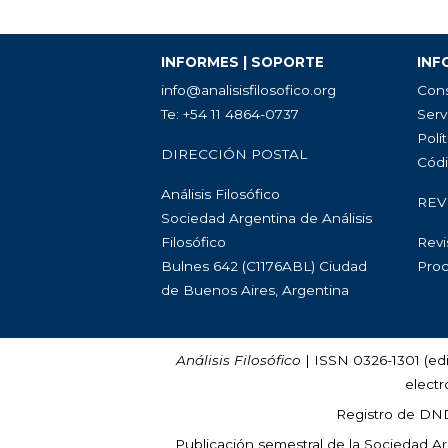
INFORMES | SOPORTE
INF
info@analisisfilosofico.org
Cons
Te: +54 11 4864-0737
Serv
Polít
DIRECCIÓN POSTAL
Códi
Análisis Filosófico
REV
Sociedad Argentina de Análisis
Filosófico
Revi
Bulnes 642 (C1176ABL) Ciudad
Proc
de Buenos Aires, Argentina
Análisis Filosófico
| ISSN 0326-1301 (edi
electr
Registro de DN
Publicación semestral de la Sociedad Arg