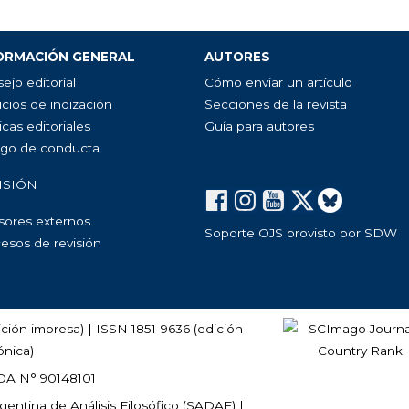
ORMACIÓN GENERAL
AUTORES
ejo editorial
Cómo enviar un artículo
icios de indización
Secciones de la revista
icas editoriales
Guía para autores
go de conducta
ISIÓN
sores externos
Soporte OJS provisto por SDW
esos de revisión
ción impresa) | ISSN 1851-9636 (edición
ónica)
DA N° 90148101
entina de Análisis Filosófico (
SADAF
) |