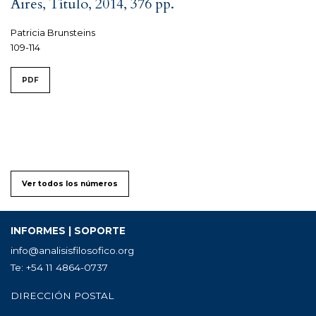
Aires, Título, 2014, 376 pp.
Patricia Brunsteins
109-114
PDF
Ver todos los números
INFORMES | SOPORTE
info@analisisfilosofico.org
Te: +54 11 4864-0737
DIRECCIÓN POSTAL