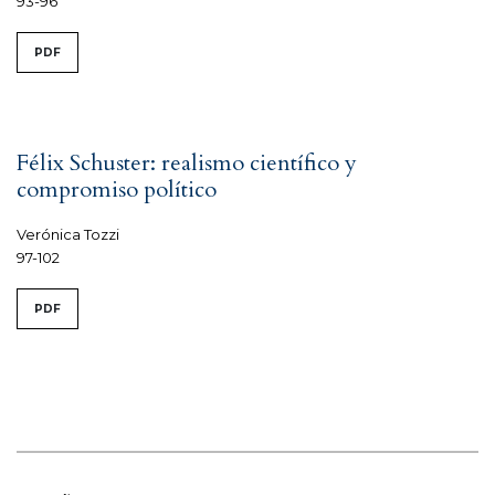
93-96
PDF
Félix Schuster: realismo científico y
compromiso político
Verónica Tozzi
97-102
PDF