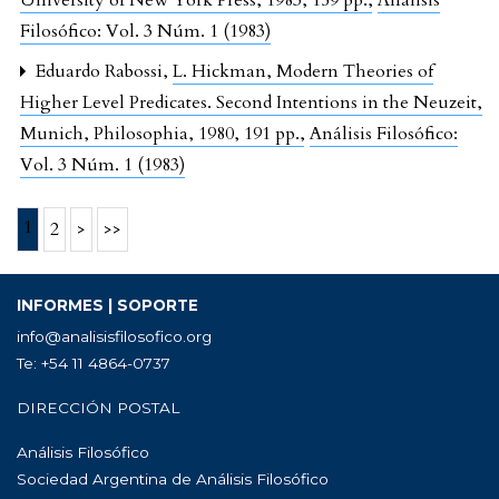
University of New York Press, 1983, 159 pp.
,
Análisis
Filosófico: Vol. 3 Núm. 1 (1983)
Eduardo Rabossi,
L. Hickman, Modern Theories of
Higher Level Predicates. Second Intentions in the Neuzeit,
Munich, Philosophia, 1980, 191 pp.
,
Análisis Filosófico:
Vol. 3 Núm. 1 (1983)
1
2
>
>>
INFORMES | SOPORTE
info@analisisfilosofico.org
Te: +54 11 4864-0737
DIRECCIÓN POSTAL
Análisis Filosófico
Sociedad Argentina de Análisis Filosófico