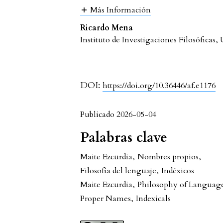
Más Información
Ricardo Mena
Instituto de Investigaciones Filosófic
DOI:
https://doi.org/10.36446/af.e1176
Publicado 2026-05-04
Palabras clave
Maite Ezcurdia
,
Nombres propios
,
Filosofía del lenguaje
,
Indéxicos
Maite Ezcurdia
,
Philosophy of Languag
Proper Names
,
Indexicals