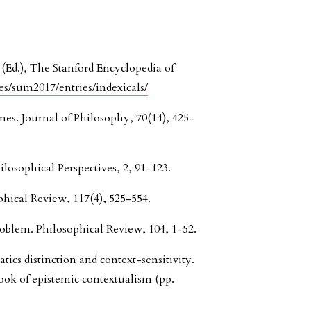
a (Ed.), The Stanford Encyclopedia of
ves/sum2017/entries/indexicals/
es. Journal of Philosophy, 70(14), 425-
hilosophical Perspectives, 2, 91-123.
hical Review, 117(4), 525-554.
roblem. Philosophical Review, 104, 1-52.
ics distinction and context-sensitivity.
ook of epistemic contextualism (pp.