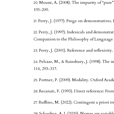
Mount, A. (2008). The impurity of “pure” 
193-209.
Perry, J. (1977). Frege on demonstratives.
Perry, J. (1997). Indexicals and demonstra
Companion to the Philosophy of Language (
Perry, J. (2001). Reference and reflexivity.
Pelczar, M., & Rainsbury, J. (1998). The i
114, 293-317.
Portner, P. (2009). Modality. Oxford Acad
Recanati, F. (1993). Direct reference: Fr
Ruffino, M. (2022). Contingent a priori tr
Schoubye, A. J. (2020). Names are variabl