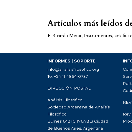
Artículos más leídos 
Ricardo Mena,
Instrumentos, artefact
INFORMES | SOPORTE
INF
info@analisisfilosofico.org
Cons
Te: +54 11 4864-0737
Serv
Polít
DIRECCIÓN POSTAL
Códi
Análisis Filosófico
REV
Sociedad Argentina de Análisis
Filosófico
Revi
Bulnes 642 (C1176ABL) Ciudad
Proc
de Buenos Aires, Argentina