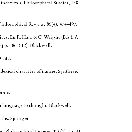
indexicals. Philosophical Studies, 138,
 Philosophical Review, 86(4), 474-497.
tives. En R. Hale & C. Wright (Eds.), A
pp. 586-612). Blackwell.
 CSLI.
ndexical character of names. Synthese,
emic.
om language to thought. Blackwell.
uths. Springer.
es. Philosophical Review, 129(1), 53-94.