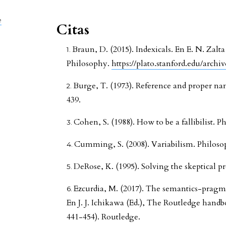
e
Citas
Braun, D. (2015). Indexicals. En E. N. Zalt
Philosophy.
https://plato.stanford.edu/archi
Burge, T. (1973). Reference and proper nam
439.
Cohen, S. (1988). How to be a fallibilist. P
Cumming, S. (2008). Variabilism. Philosop
DeRose, K. (1995). Solving the skeptical p
Ezcurdia, M. (2017). The semantics-pragmat
En J. J. Ichikawa (Ed.), The Routledge handb
441-454). Routledge.