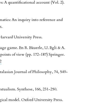
: A quantificational account (Vol. 2).
gmatics: An inquiry into reference and
s.
Harvard University Press.
uage game. En R. Bäuerle, U. Egli & A.
points of view (pp. 172-187) Springer.
2
ralasian Journal of Philosophy, 74, 549-
xtualism. Synthese, 166, 231-250.
gical model. Oxford University Press.